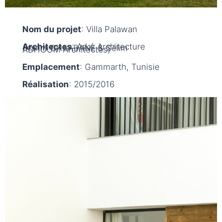
Nom du projet
: Villa Palawan
Architectes
: Arké Architecture
(Karim CHAABANE & Sélim
ADHOUM Architectes)
Emplacement
: Gammarth, Tunisie
Réalisation
: 2015/2016